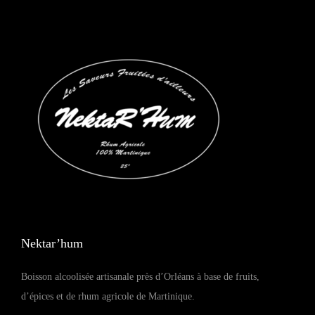
v
t
i
e
g
n
a
u
t
i
o
n
Nektar’hum
Boisson alcoolisée artisanale près d’Orléans à base de fruits,
d’épices et de rhum agricole de Martinique.