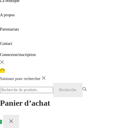
La boutique
A propos
Partenariats
Contact
Connexion/inscription
Saisissez pour rechercher
Rechercher
Recherche
pour :>
Panier d’achat
0