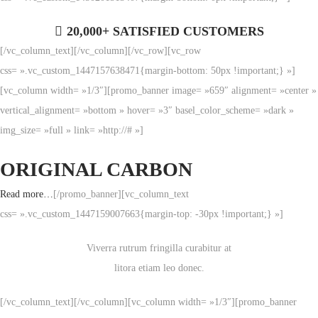
20,000+ SATISFIED CUSTOMERS
[/vc_column_text][/vc_column][/vc_row][vc_row
css= ».vc_custom_1447157638471{margin-bottom: 50px !important;} »]
[vc_column width= »1/3″][promo_banner image= »659″ alignment= »center »
vertical_alignment= »bottom » hover= »3″ basel_color_scheme= »dark »
img_size= »full » link= »http://# »]
ORIGINAL CARBON
Read more…
[/promo_banner][vc_column_text
css= ».vc_custom_1447159007663{margin-top: -30px !important;} »]
Viverra rutrum fringilla curabitur at
litora etiam leo donec.
[/vc_column_text][/vc_column][vc_column width= »1/3″][promo_banner