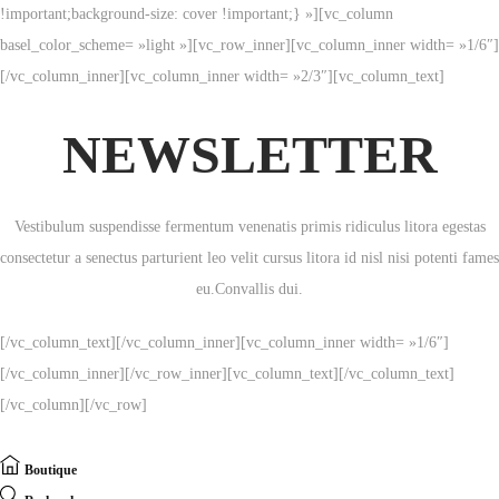
!important;background-size: cover !important;} »][vc_column
basel_color_scheme= »light »][vc_row_inner][vc_column_inner width= »1/6″]
[/vc_column_inner][vc_column_inner width= »2/3″][vc_column_text]
NEWSLETTER
Vestibulum suspendisse fermentum venenatis primis ridiculus litora egestas
consectetur a senectus parturient leo velit cursus litora id nisl nisi potenti fames
eu.Convallis dui.
[/vc_column_text][/vc_column_inner][vc_column_inner width= »1/6″]
[/vc_column_inner][/vc_row_inner][vc_column_text][/vc_column_text]
[/vc_column][/vc_row]
Boutique