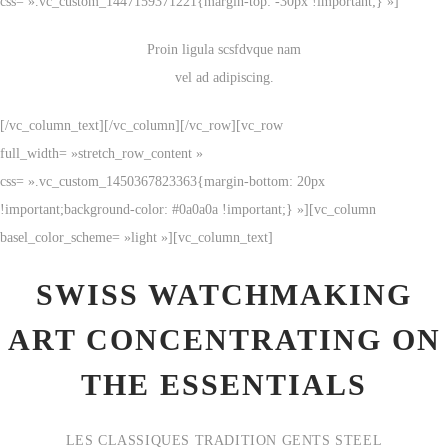
css= ».vc_custom_1447159371221{margin-top: -30px !important;} »]
Proin ligula scsfdvque nam
vel ad adipiscing.
[/vc_column_text][/vc_column][/vc_row][vc_row
full_width= »stretch_row_content »
css= ».vc_custom_1450367823363{margin-bottom: 20px
!important;background-color: #0a0a0a !important;} »][vc_column
basel_color_scheme= »light »][vc_column_text]
SWISS WATCHMAKING
ART CONCENTRATING ON
THE ESSENTIALS
LES CLASSIQUES TRADITION GENTS STEEL