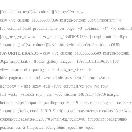
[/vc_column_text][/vc_column][/vc_row][vc_row
css= ».vc_custom_1450368007936{margin-bottom: 50px !important;} »]
[vc_column][basel_products items_per_page= »8″ columns= »4″][/vc_column]
[/vc_row][vc_row css= ».vc_custom_1450367943867{margin-bottom: 40px
!important;} »][vc_column][basel_title style= »bordered » title= »
OUR
FAVORITE BRANDS
» css= ».vc_custom_1450366553589{margin-bottom:
30px !important;} »][basel_gallery images= »109,110,111,106,107,108″
view= »carousel » spacing= »20″ slides_per_view= »6″
hide_pagination_control= »yes » hide_prev_next_buttons= »yes »
lightbox= » » img_size= »full »][/vc_column][/vc_row][vc_row
full_width= »stretch_row » css= ».vc_custom_1485953446973{margin-
bottom: -60px !important;padding-top: 30px !important;padding-bottom: 30px
!important;background: #191919 url(http://dummy.xtemos.com/basel/vers/wp-
content/uploads/sites/3/2017/01/main-bg.jpg?id=40) !important;background-
position: center !important;background-repeat: no-repeat