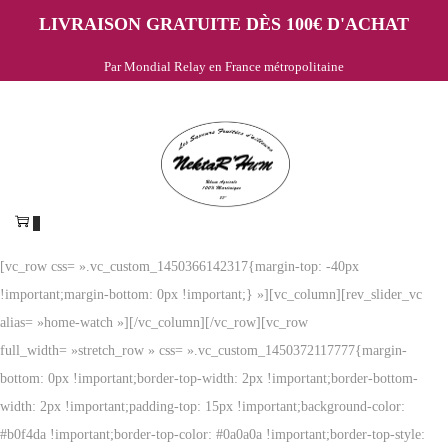
LIVRAISON GRATUITE DÈS 100€ D'ACHAT
Par Mondial Relay en France métropolitaine
Passer
Passer
à
au
la
contenu
navigation
0
[vc_row css= ».vc_custom_1450366142317{margin-top: -40px
!important;margin-bottom: 0px !important;} »][vc_column][rev_slider_vc
alias= »home-watch »][/vc_column][/vc_row][vc_row
full_width= »stretch_row » css= ».vc_custom_1450372117777{margin-
bottom: 0px !important;border-top-width: 2px !important;border-bottom-
width: 2px !important;padding-top: 15px !important;background-color:
#b0f4da !important;border-top-color: #0a0a0a !important;border-top-style: