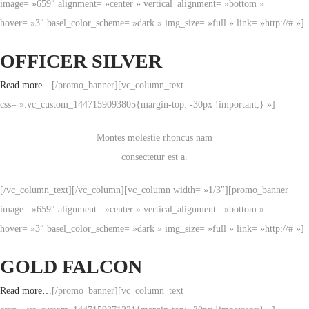
image= »659″ alignment= »center » vertical_alignment= »bottom »
hover= »3″ basel_color_scheme= »dark » img_size= »full » link= »http://# »]
OFFICER SILVER
Read more…
[/promo_banner][vc_column_text
css= ».vc_custom_1447159093805{margin-top: -30px !important;} »]
Montes molestie rhoncus nam
consectetur est a.
[/vc_column_text][/vc_column][vc_column width= »1/3″][promo_banner
image= »659″ alignment= »center » vertical_alignment= »bottom »
hover= »3″ basel_color_scheme= »dark » img_size= »full » link= »http://# »]
GOLD FALCON
Read more…
[/promo_banner][vc_column_text