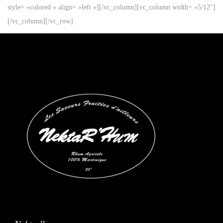
style= »colored » align= »left »][/vc_column][vc_column width= »5/12″]
[/vc_column][/vc_row]