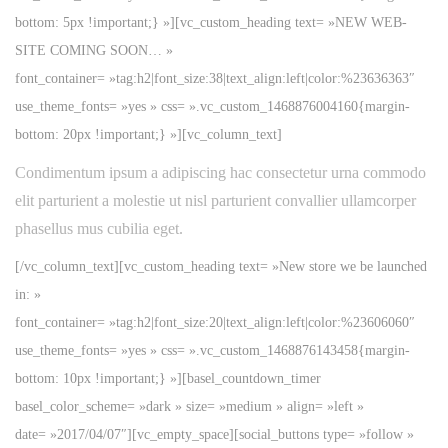
v
t
bottom: 5px !important;} »][vc_custom_heading text= »NEW WEB-
i
e
SITE COMING SOON… »
g
n
font_container= »tag:h2|font_size:38|text_align:left|color:%23636363″
a
u
use_theme_fonts= »yes » css= ».vc_custom_1468876004160{margin-
t
bottom: 20px !important;} »][vc_column_text]
i
Condimentum ipsum a adipiscing hac consectetur urna commodo
o
elit parturient a molestie ut nisl parturient convallier ullamcorper
n
phasellus mus cubilia eget.
[/vc_column_text][vc_custom_heading text= »New store we be launched
in: »
font_container= »tag:h2|font_size:20|text_align:left|color:%23606060″
use_theme_fonts= »yes » css= ».vc_custom_1468876143458{margin-
bottom: 10px !important;} »][basel_countdown_timer
basel_color_scheme= »dark » size= »medium » align= »left »
date= »2017/04/07″][vc_empty_space][social_buttons type= »follow »