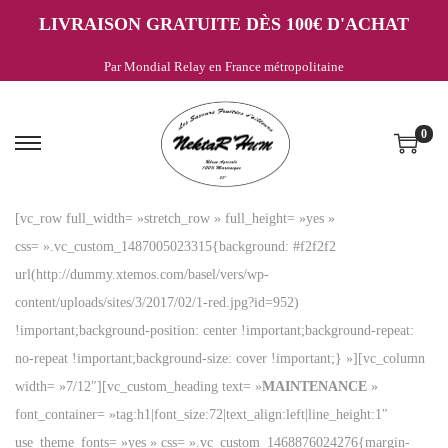
LIVRAISON GRATUITE DÈS 100€ D'ACHAT
Par Mondial Relay en France métropolitaine
0
P
P
a
a
s
s
[vc_row full_width= »stretch_row » full_height= »yes »
s
s
css= ».vc_custom_1487005023315{background: #f2f2f2
e
e
url(http://dummy.xtemos.com/basel/vers/wp-
r
r
content/uploads/sites/3/2017/02/1-red.jpg?id=952)
à
a
!important;background-position: center !important;background-repeat:
l
u
no-repeat !important;background-size: cover !important;} »][vc_column
a
c
width= »7/12″][vc_custom_heading text= »
MAINTENANCE
»
n
o
font_container= »tag:h1|font_size:72|text_align:left|line_height:1″
a
n
use_theme_fonts= »yes » css= ».vc_custom_1468876024276{margin-